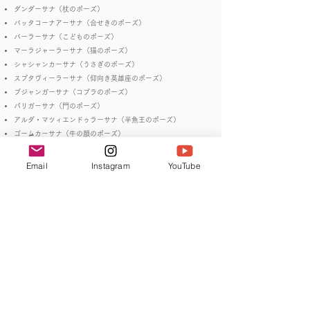
ダンダーサナ（杖のポーズ）
バッタコーナアーサナ（合せきのポーズ）
バーラーサナ（こどものポーズ）
マーラジャーラーサナ（猫のポーズ）
シャシャンカーサナ（うさぎのポーズ）
スプタヴィーラーサナ（仰向き英雄座のポーズ）
ブジャンガーサナ（コブラのポーズ）
パリガーサナ（門のポーズ）
アルダ・マツィエンドゥラーサナ（半魚王のポーズ）
ゴームカーサナ（牛の顔のポーズ）
セーツバンダーサナ（橋のポーズ）
ヴリクシャーサナ（木のポーズ）
Email
Instagram
YouTube
シャヴァーサナ（屍のポーズ）
ナヴァーサナ（船のポーズ）
アドムカシュヴァナーサナ（下向き犬のポーズ）
ダヌラーサナ（弓のポーズ）
カポターサナ（鳩のポーズ）
ジャタラパリヴリッターサナ（ワニのポーズ）
●講座開始日時